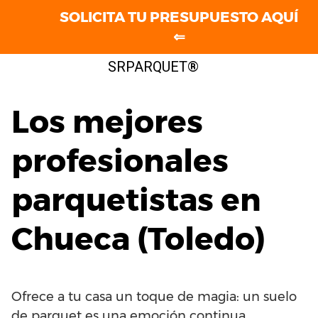
SOLICITA TU PRESUPUESTO AQUÍ
⇐
Saltar
SRPARQUET®
al
contenido
Los mejores
profesionales
parquetistas en
Chueca (Toledo)
Ofrece a tu casa un toque de magia: un suelo
de parquet es una emoción continua.