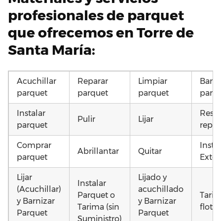
profesionales de parquet
que ofrecemos en Torre de
Santa María:
Acuchillar
Reparar
Limpiar
Barni
parquet
parquet
parquet
parq
Instalar
Resta
Pulir
Lijar
parquet
repar
Comprar
Insta
Abrillantar
Quitar
parquet
Exter
Lijar
Lijado y
Instalar
(Acuchillar)
acuchillado
Parquet o
Tari
y Barnizar
y Barnizar
Tarima (sin
flota
Parquet
Parquet
Suministro)