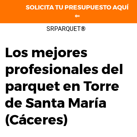
SOLICITA TU PRESUPUESTO AQUÍ
⇐
Saltar
SRPARQUET®
al
contenido
Los mejores
profesionales del
parquet en Torre
de Santa María
(Cáceres)