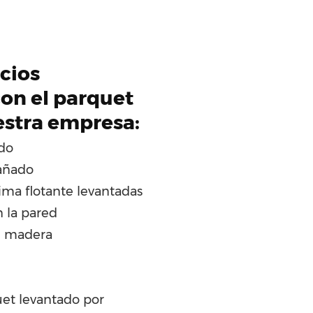
icios
on el parquet
estra empresa:
ado
añado
ima flotante levantadas
n la pared
e madera
et levantado por