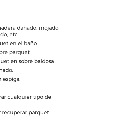
madera dañado, mojado,
ado, etc…
quet en el baño
bre parquet
uet en sobre baldosa
inado.
 espiga.
ar cualquier tipo de
 y recuperar parquet