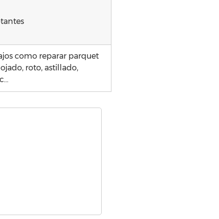
otantes
ajos como reparar parquet
ado, roto, astillado,
tc…