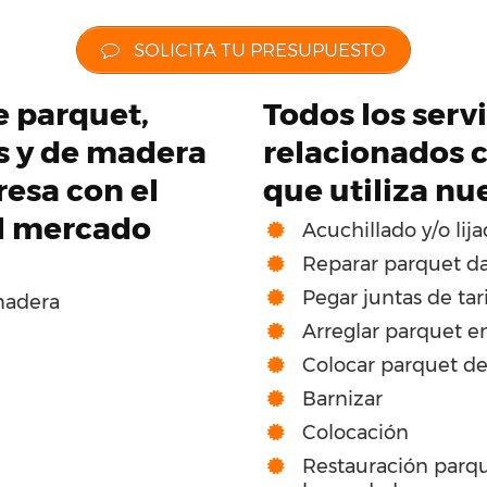
SOLICITA TU PRESUPUESTO
de parquet,
Todos los serv
os y de madera
relacionados c
esa con el
que utiliza nu
el mercado
Acuchillado y/o lij
Reparar parquet d
Pegar juntas de tar
madera
Arreglar parquet e
Colocar parquet d
Barnizar
Colocación
Restauración parqu