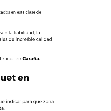
zados en esta clase de
n la fiabilidad, la
les de increíble calidad
ntéticos en
Garafía.
quet en
ue indicar para qué zona
ta.