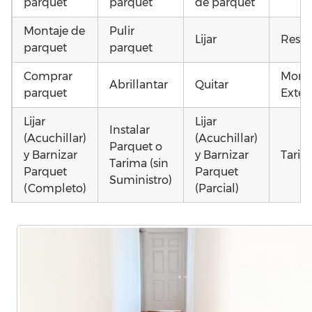
parquet
parquet
de parquet
Montaje de
Pulir
Lijar
Resta
parquet
parquet
Comprar
Monta
Abrillantar
Quitar
parquet
Exteri
Lijar
Lijar
Instalar
(Acuchillar)
(Acuchillar)
Parquet o
y Barnizar
y Barnizar
Tarim
Tarima (sin
Parquet
Parquet
Suministro)
(Completo)
(Parcial)
Otros
Instalar
Colocar
Colocar
como 
parquet o
parquet o
parquet o
parqu
Tarima
Tarima
Tarima
mojad
Local
Vivienda
Vivienda
astill
Comercial
(Completa)
(Parcial)
dañad