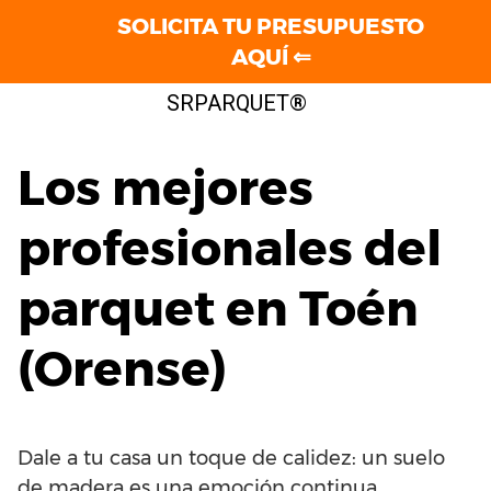
SOLICITA TU PRESUPUESTO
AQUÍ ⇐
Saltar
SRPARQUET®
al
contenido
Los mejores
profesionales del
parquet en Toén
(Orense)
Dale a tu casa un toque de calidez: un suelo
de madera es una emoción continua.