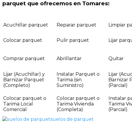
parquet que ofrecemos en Tomares:
Acuchillar parquet
Reparar parquet
Limpiar p
Colocar parquet
Pulir parquet
Lijar parq
Comprar parquet
Abrillantar
Quitar
Lijar (Acuchillar) y
Instalar Parquet o
Lijar (Acuc
Barnizar Parquet
Tarima (sin
Barnizar 
(Completo)
Suministro)
(Parcial)
Colocar parquet o
Colocar parquet o
Instalar 
Tarima Local
Tarima Vivienda
Tarima Vi
Comercial
(Completa)
(Parcial)
suelos de parquet