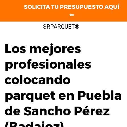
SOLICITA TU PRESUPUESTO AQUÍ
⇐
Saltar
SRPARQUET®
al
contenido
Los mejores
profesionales
colocando
parquet en Puebla
de Sancho Pérez
(Badajoz)