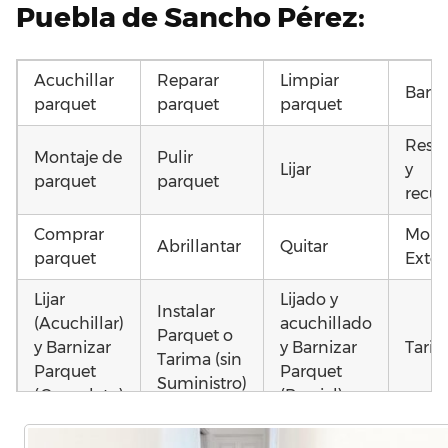
Puebla de Sancho Pérez:
Acuchillar
Reparar
Limpiar
Barni
parquet
parquet
parquet
Resta
Montaje de
Pulir
Lijar
y
parquet
parquet
recup
Comprar
Mont
Abrillantar
Quitar
parquet
Exter
Lijar
Lijado y
Instalar
(Acuchillar)
acuchillado
Parquet o
y Barnizar
y Barnizar
Tarim
Tarima (sin
Parquet
Parquet
Suministro)
(Completo)
(Parcial)
Otros