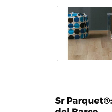
Sr Parquet®:
del Barco