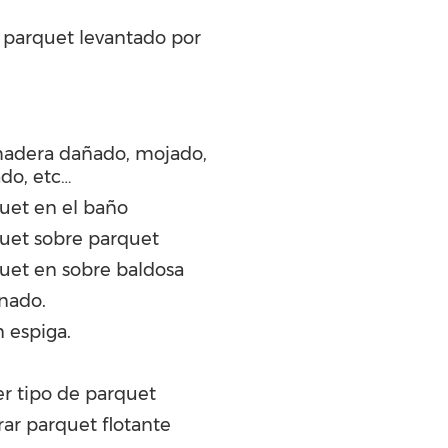
r parquet levantado por
madera dañado, mojado,
ado, etc…
quet en el baño
quet sobre parquet
quet en sobre baldosa
inado.
 espiga.
r tipo de parquet
rar parquet flotante