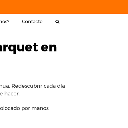
mos?
Contacto
arquet en
nua. Redescubrir cada día
e hacer.
y colocado por manos