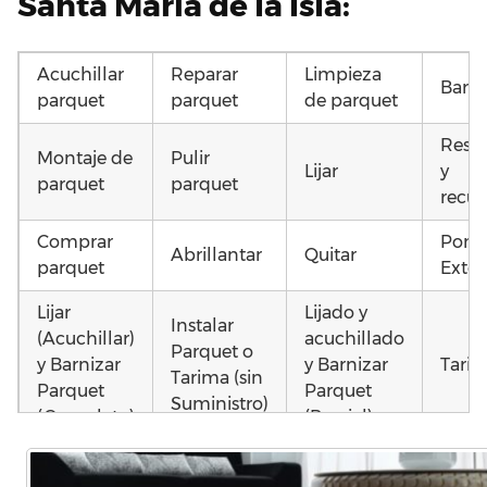
Santa María de la Isla:
Acuchillar
Reparar
Limpieza
Barni
parquet
parquet
de parquet
Resta
Montaje de
Pulir
Lijar
y
parquet
parquet
recup
Comprar
Pone
Abrillantar
Quitar
parquet
Exter
Lijar
Lijado y
Instalar
(Acuchillar)
acuchillado
Parquet o
y Barnizar
y Barnizar
Tarim
Tarima (sin
Parquet
Parquet
Suministro)
(Completo)
(Parcial)
Instalar
Poner
Colocar