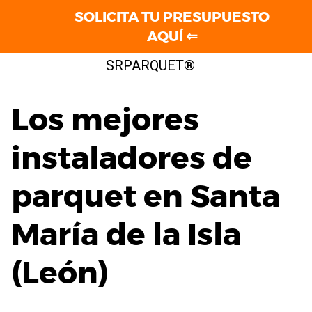
SOLICITA TU PRESUPUESTO
AQUÍ ⇐
Saltar
SRPARQUET®
al
contenido
Los mejores
instaladores de
parquet en Santa
María de la Isla
(León)