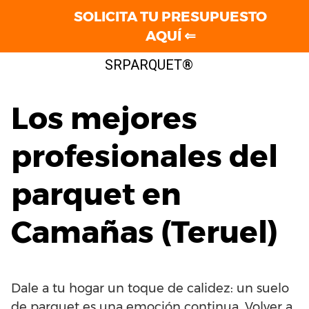
SOLICITA TU PRESUPUESTO
AQUÍ ⇐
Saltar
SRPARQUET®
al
contenido
Los mejores
profesionales del
parquet en
Camañas (Teruel)
Dale a tu hogar un toque de calidez: un suelo
de parquet es una emoción continua. Volver a