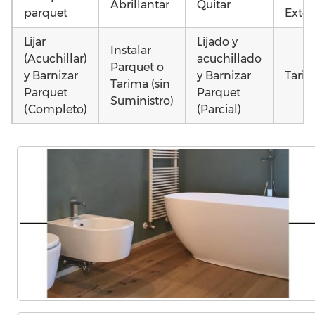
Abrillantar
Quitar
parquet
Exter
Lijar
Lijado y
Instalar
(Acuchillar)
acuchillado
Parquet o
y Barnizar
y Barnizar
Tarim
Tarima (sin
Parquet
Parquet
Suministro)
(Completo)
(Parcial)
Instalar
Colocar
Colocar
parquet o
parquet o
parquet o
Otros
Tarima
Tarima
Tarima
como
Local
Vivienda
Vivienda
parqu
Comercial
(Completa)
(Parcial)