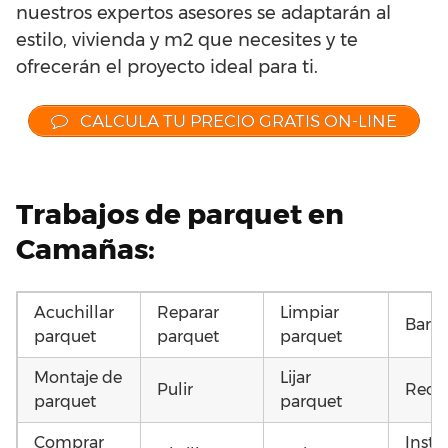
nuestros expertos asesores se adaptarán al
estilo, vivienda y m2 que necesites y te
ofrecerán el proyecto ideal para ti.
CALCULA TU PRECIO GRATIS ON-LINE
Trabajos de parquet en
Camañas:
Acuchillar
Reparar
Limpiar
Barni
parquet
parquet
parquet
Montaje de
Lijar
Pulir
Recu
parquet
parquet
Comprar
Insta