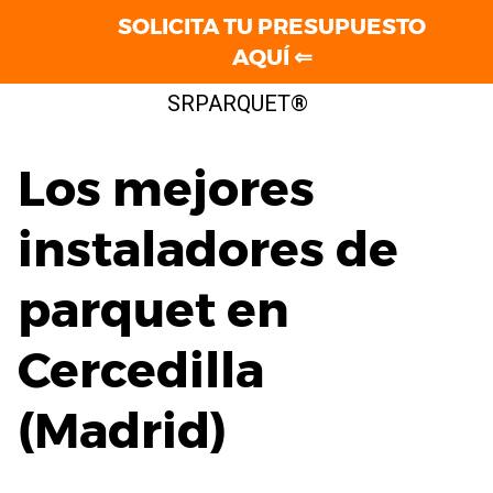
SOLICITA TU PRESUPUESTO
AQUÍ ⇐
Saltar
SRPARQUET®
al
contenido
Los mejores
instaladores de
parquet en
Cercedilla
(Madrid)