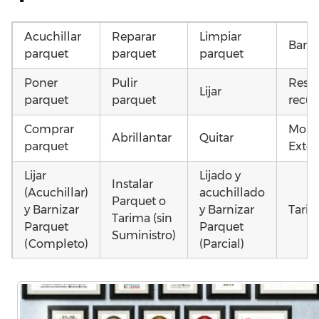
Acuchillar
Reparar
Limpiar
Barni
parquet
parquet
parquet
Poner
Pulir
Resta
Lijar
parquet
parquet
recup
Comprar
Mont
Abrillantar
Quitar
parquet
Exter
Lijar
Lijado y
Instalar
(Acuchillar)
acuchillado
Parquet o
y Barnizar
y Barnizar
Tarim
Tarima (sin
Parquet
Parquet
Suministro)
(Completo)
(Parcial)
Instalar
Instalar
Instalar
parquet o
parquet o
parquet o
Otros
Tarima
Tarima
Tarima
como