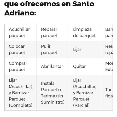
que ofrecemos en Santo
Adriano:
Acuchillar
Reparar
Limpieza
Barni
parquet
parquet
de parquet
parqu
Colocar
Pulir
Resta
Lijar
parquet
parquet
repar
Comprar
Monta
Abrillantar
Quitar
parquet
Exteri
Lijar
Lijar
Instalar
(Acuchillar)
(Acuchillar)
Parquet o
Tarim
y Barnizar
y Barnizar
Tarima (sin
flota
Parquet
Parquet
Suministro)
(Completo)
(Parcial)
Poner
Instalar
Poner