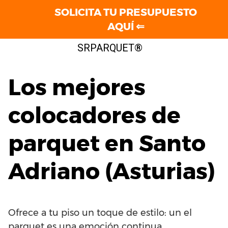
SOLICITA TU PRESUPUESTO
AQUÍ ⇐
Saltar
SRPARQUET®
al
contenido
Los mejores
colocadores de
parquet en Santo
Adriano (Asturias)
Ofrece a tu piso un toque de estilo: un el
parquet es una emoción continua.