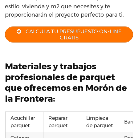
estilo, vivienda y m2 que necesites y te
proporcionarán el proyecto perfecto para ti.
CALCULA TU PRESUPUESTO ON-LINE
GRATIS
Materiales y trabajos
profesionales de parquet
que ofrecemos en Morón de
la Frontera:
Acuchillar
Reparar
Limpieza
Barni
parquet
parquet
de parquet