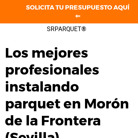
SOLICITA TU PRESUPUESTO AQUÍ
⇐
Saltar
SRPARQUET®
al
contenido
Los mejores
profesionales
instalando
parquet en Morón
de la Frontera
(Sevilla)