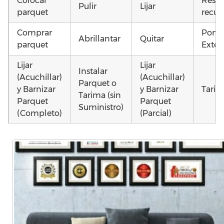
Colocar
Resta
Pulir
Lijar
parquet
recup
Comprar
Poner
Abrillantar
Quitar
parquet
Exteri
Lijar
Lijar
Instalar
(Acuchillar)
(Acuchillar)
Parquet o
y Barnizar
y Barnizar
Tarim
Tarima (sin
Parquet
Parquet
Suministro)
(Completo)
(Parcial)
Instalar
Poner
Colocar
parquet o
parquet o
parquet o
Otros
Tarima
Tarima
Tarima
como 
Local
Vivienda
Vivienda
parq
Comercial
(Completa)
(Parcial)