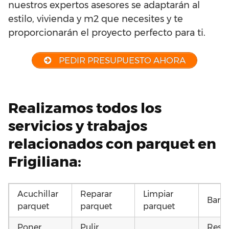
nuestros expertos asesores se adaptarán al
estilo, vivienda y m2 que necesites y te
proporcionarán el proyecto perfecto para ti.
PEDIR PRESUPUESTO AHORA
Realizamos todos los
servicios y trabajos
relacionados con parquet en
Frigiliana:
Acuchillar
Reparar
Limpiar
Barni
parquet
parquet
parquet
Poner
Pulir
Resta