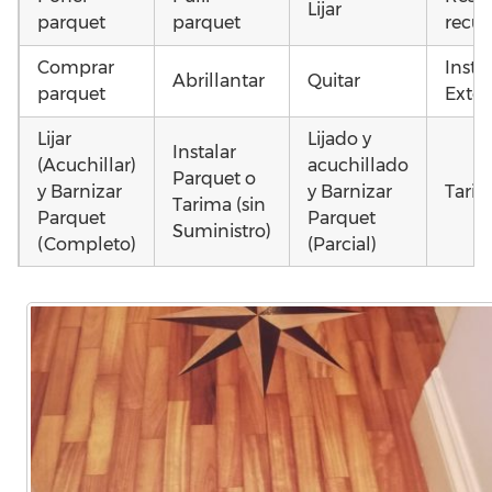
Lijar
parquet
parquet
recup
Comprar
Insta
Abrillantar
Quitar
parquet
Exter
Lijar
Lijado y
Instalar
(Acuchillar)
acuchillado
Parquet o
y Barnizar
y Barnizar
Tarim
Tarima (sin
Parquet
Parquet
Suministro)
(Completo)
(Parcial)
Poner
Instalar
Poner
parquet o
parquet o
parquet o
Otros
Tarima
Tarima
Tarima
como
Local
Vivienda
Vivienda
parq
Comercial
(Completa)
(Parcial)