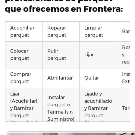
que ofrecemos en Frontera:
Acuchillar
Reparar
Limpiar
Barni
parquet
parquet
parquet
Resta
Colocar
Pulir
Lijar
y
parquet
parquet
recup
Comprar
Insta
Abrillantar
Quitar
parquet
Exter
Lijar
Lijado y
Instalar
(Acuchillar)
acuchillado
Parquet o
y Barnizar
y Barnizar
Tarim
Tarima (sin
Parquet
Parquet
Suministro)
(Completo)
(Parcial)