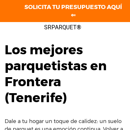
SOLICITA TU PRESUPUESTO AQUÍ
⇐
Saltar
SRPARQUET®
al
contenido
Los mejores
parquetistas en
Frontera
(Tenerife)
Dale a tu hogar un toque de calidez: un suelo
de parquet es una emoción continua. Volver a