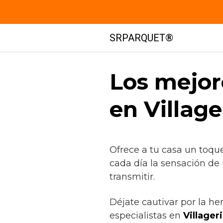
Saltar
SRPARQUET®
al
contenido
Los mejor
en Villag
Ofrece a tu casa un toqu
cada día la sensación de
transmitir.
Déjate cautivar por la he
especialistas en
Villageri