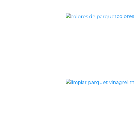
colore
li