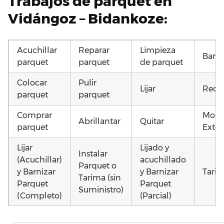
Trabajos de parquet en
Vidángoz – Bidankoze:
Acuchillar
Reparar
Limpieza
Barni
parquet
parquet
de parquet
Colocar
Pulir
Lijar
Recu
parquet
parquet
Comprar
Mont
Abrillantar
Quitar
parquet
Exter
Lijar
Lijado y
Instalar
(Acuchillar)
acuchillado
Parquet o
y Barnizar
y Barnizar
Tarim
Tarima (sin
Parquet
Parquet
Suministro)
(Completo)
(Parcial)
Poner
Instalar
Poner