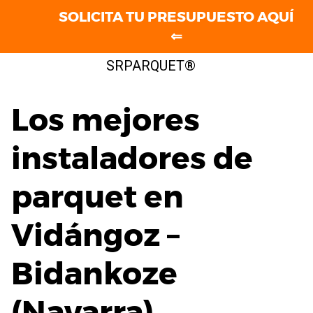
SOLICITA TU PRESUPUESTO AQUÍ
⇐
Saltar
SRPARQUET®
al
contenido
Los mejores
instaladores de
parquet en
Vidángoz –
Bidankoze
(Navarra)