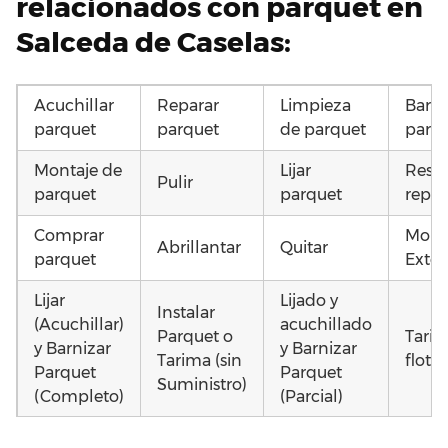
relacionados con parquet en
Salceda de Caselas:
Acuchillar
Reparar
Limpieza
Barni
parquet
parquet
de parquet
parq
Montaje de
Lijar
Resta
Pulir
parquet
parquet
repar
Comprar
Mont
Abrillantar
Quitar
parquet
Exter
Lijar
Lijado y
Instalar
(Acuchillar)
acuchillado
Parquet o
Tari
y Barnizar
y Barnizar
Tarima (sin
flota
Parquet
Parquet
Suministro)
(Completo)
(Parcial)
Instalar
Poner
Poner