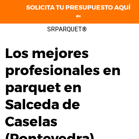
SOLICITA TU PRESUPUESTO AQUÍ
⇐
Saltar
SRPARQUET®
al
contenido
Los mejores
profesionales en
parquet en
Salceda de
Caselas
(Pontevedra)