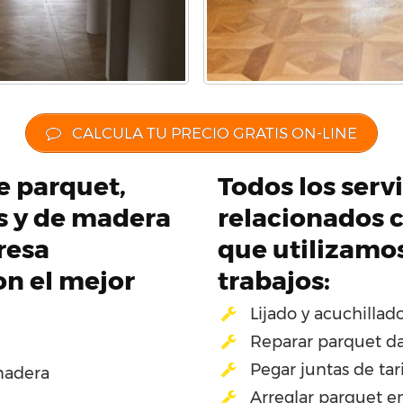
CALCULA TU PRECIO GRATIS ON-LINE
de parquet,
Todos los servi
os y de madera
relacionados c
resa
que utilizamo
on el mejor
trabajos:
Lijado y acuchillad
Reparar parquet d
Pegar juntas de tar
madera
Arreglar parquet e