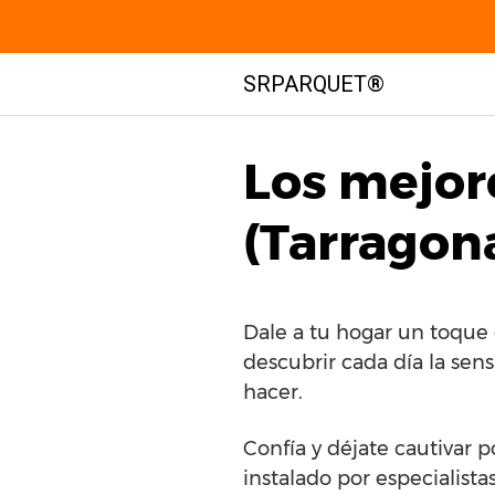
Saltar
SRPARQUET®
al
contenido
Los mejore
(Tarragon
Dale a tu hogar un toque 
descubrir cada día la sen
hacer.
Confía y déjate cautivar 
instalado por especialista