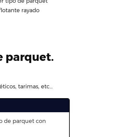
r tipo de parquet
flotante rayado
e parquet.
ticos, tarimas, etc…
to de parquet con