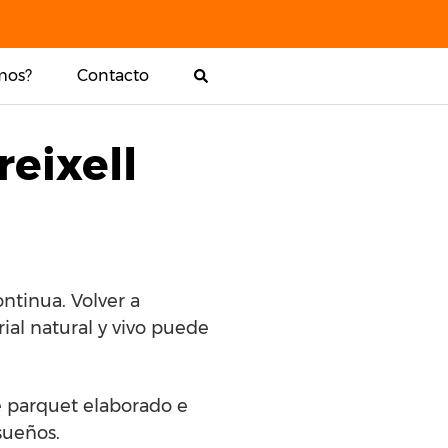
mos?
Contacto
reixell
ntinua. Volver a
ial natural y vivo puede
de parquet elaborado e
sueños.