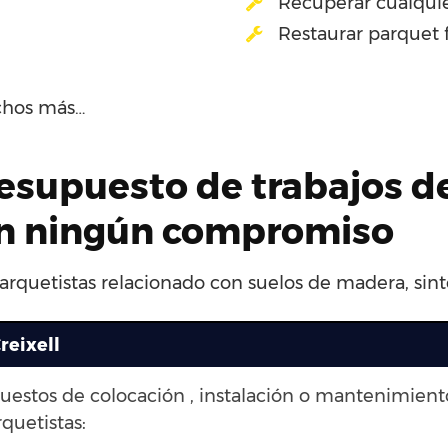
Recuperar cualquie
Restaurar parquet 
chos más…
esupuesto de trabajos d
sin ningún compromiso
arquetistas relacionado con suelos de madera, sinté
reixell
puestos de colocación , instalación o mantenimien
quetistas: