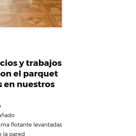
cios y trabajos
on el parquet
s en nuestros
o
añado
ima flotante levantadas
n la pared