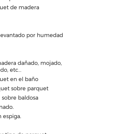
quet de madera
 levantado por humedad
madera dañado, mojado,
ado, etc…
quet en el baño
quet sobre parquet
 sobre baldosa
inado.
 espiga.