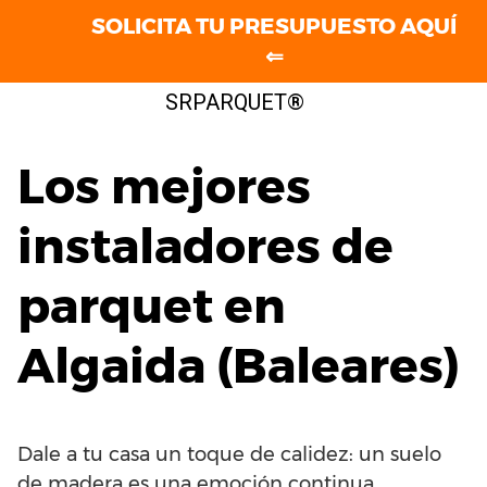
SOLICITA TU PRESUPUESTO AQUÍ
⇐
Saltar
SRPARQUET®
al
contenido
Los mejores
instaladores de
parquet en
Algaida (Baleares)
Dale a tu casa un toque de calidez: un suelo
de madera es una emoción continua.