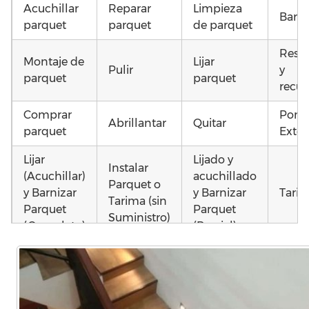
Acuchillar
Reparar
Limpieza
Barni
parquet
parquet
de parquet
Resta
Montaje de
Lijar
Pulir
y
parquet
parquet
recup
Comprar
Pone
Abrillantar
Quitar
parquet
Exter
Lijar
Lijado y
Instalar
(Acuchillar)
acuchillado
Parquet o
y Barnizar
y Barnizar
Tarim
Tarima (sin
Parquet
Parquet
Suministro)
(Completo)
(Parcial)
Poner
Colocar
Montar
parquet o
parquet o
parquet o
Otros
Tarima
Tarima
Tarima
como
Local
Vivienda
Vivienda
parq