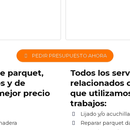
PEDIR PRESUPUESTO AHORA
de parquet,
Todos los serv
os y de
relacionados 
mejor precio
que utilizamo
trabajos:
Lijado y/o acuchill
 madera
Reparar parquet 