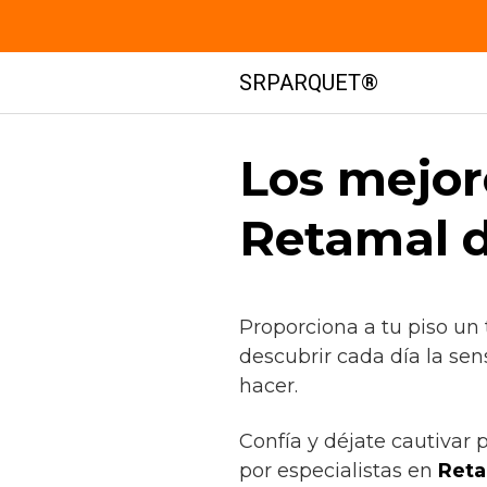
Saltar
SRPARQUET®
al
contenido
Los mejor
Retamal d
Proporciona a tu piso un
descubrir cada día la se
hacer.
Confía y déjate cautivar 
por especialistas en
Reta