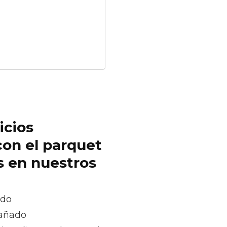
icios
con el parquet
s en nuestros
ado
dañado