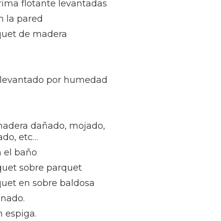
rima flotante levantadas
n la pared
rquet de madera
 levantado por humedad
madera dañado, mojado,
ñado, etc…
 el baño
quet sobre parquet
quet en sobre baldosa
inado.
 espiga.