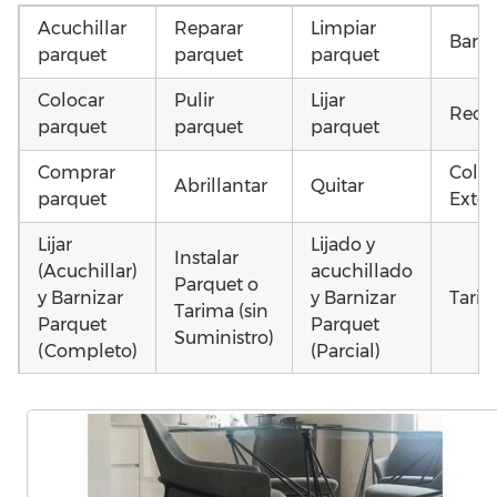
Acuchillar
Reparar
Limpiar
Barni
parquet
parquet
parquet
Colocar
Pulir
Lijar
Recu
parquet
parquet
parquet
Comprar
Coloc
Abrillantar
Quitar
parquet
Exter
Lijar
Lijado y
Instalar
(Acuchillar)
acuchillado
Parquet o
y Barnizar
y Barnizar
Tarim
Tarima (sin
Parquet
Parquet
Suministro)
(Completo)
(Parcial)
Colocar
Poner
Poner
parquet o
parquet o
parquet o
Otros
Tarima
Tarima
Tarima
como
Local
Vivienda
Vivienda
parq