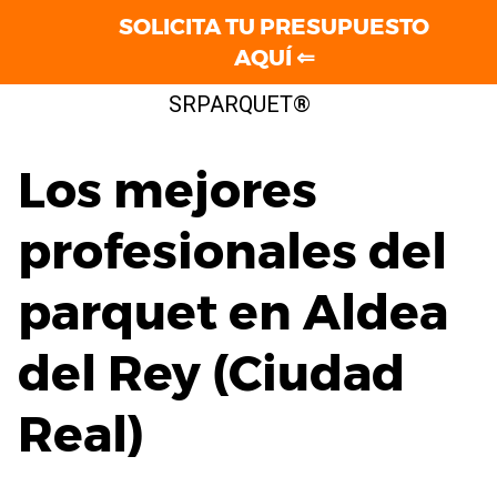
SOLICITA TU PRESUPUESTO
AQUÍ ⇐
Saltar
SRPARQUET®
al
contenido
Los mejores
profesionales del
parquet en Aldea
del Rey (Ciudad
Real)