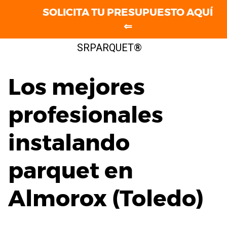
SOLICITA TU PRESUPUESTO AQUÍ
⇐
Saltar
SRPARQUET®
al
contenido
Los mejores
profesionales
instalando
parquet en
Almorox (Toledo)