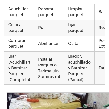
Acuchillar
Reparar
Limpiar
Barni
parquet
parquet
parquet
Colocar
Lijar
Pulir
Recu
parquet
parquet
Comprar
Pone
Abrillantar
Quitar
parquet
Exter
Lijar
Lijado y
Instalar
(Acuchillar)
acuchillado
Parquet o
y Barnizar
y Barnizar
Tarim
Tarima (sin
Parquet
Parquet
Suministro)
(Completo)
(Parcial)
Colocar
Poner
Montar
parquet o
parquet o
parquet o
Otros
Tarima
Tarima
Tarima
como
Local
Vivienda
Vivienda
parq