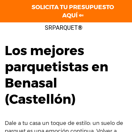
SOLICITA TU PRESUPUESTO
AQUÍ ⇐
Saltar
SRPARQUET®
al
contenido
Los mejores
parquetistas en
Benasal
(Castellón)
Dale a tu casa un toque de estilo: un suelo de
parquet es una emoción continua. Volver a