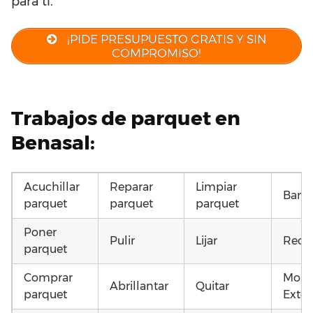
para ti.
¡PIDE PRESUPUESTO GRATIS Y SIN
COMPROMISO!
Trabajos de parquet en
Benasal:
Acuchillar
Reparar
Limpiar
Barni
parquet
parquet
parquet
Poner
Pulir
Lijar
Recu
parquet
Comprar
Mont
Abrillantar
Quitar
parquet
Exter