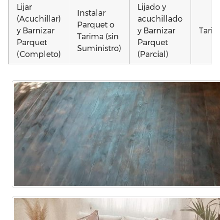
Lijar
Lijado y
Instalar
(Acuchillar)
acuchillado
Parquet o
y Barnizar
y Barnizar
Tarim
Tarima (sin
Parquet
Parquet
Suministro)
(Completo)
(Parcial)
Colocar
Poner
Montar
parquet o
parquet o
parquet o
Otros
Tarima
Tarima
Tarima
como
Local
Vivienda
Vivienda
parq
Comercial
(Completa)
(Parcial)