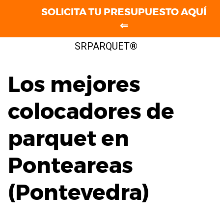
SOLICITA TU PRESUPUESTO AQUÍ
⇐
Saltar
SRPARQUET®
al
contenido
Los mejores
colocadores de
parquet en
Ponteareas
(Pontevedra)