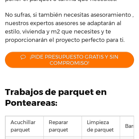
No sufras, si también necesitas asesoramiento ,
nuestros expertos asesores se adaptarán al
estilo, vivienda y m2 que necesites y te
proporcionarán el proyecto perfecto para ti.
¡PIDE PRESUPUESTO GRATIS Y SIN
COMPROMISO!
Trabajos de parquet en
Ponteareas:
Acuchillar
Reparar
Limpieza
Barni
parquet
parquet
de parquet