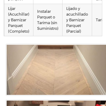
Lijar
Lijado y
Instalar
(Acuchillar)
acuchillado
Parquet o
y Barnizar
y Barnizar
Tarim
Tarima (sin
Parquet
Parquet
Suministro)
(Completo)
(Parcial)
Poner
Colocar
Colocar
parquet o
parquet o
parquet o
Otros
Tarima
Tarima
Tarima
como
Local
Vivienda
Vivienda
parq
Comercial
(Completa)
(Parcial)