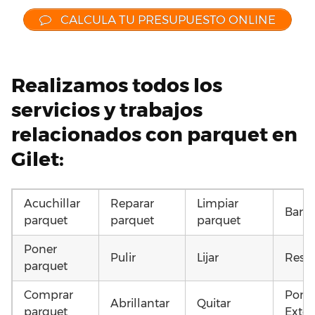
CALCULA TU PRESUPUESTO ONLINE
Realizamos todos los
servicios y trabajos
relacionados con parquet en
Gilet:
Acuchillar
Reparar
Limpiar
Barni
parquet
parquet
parquet
Poner
Pulir
Lijar
Resta
parquet
Comprar
Pone
Abrillantar
Quitar
parquet
Exter