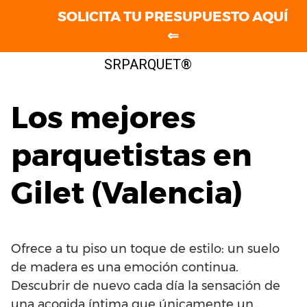
SOLICITA TU PRESUPUESTO AQUÍ
⇐
Saltar
SRPARQUET®
al
contenido
Los mejores
parquetistas en
Gilet (Valencia)
Ofrece a tu piso un toque de estilo: un suelo
de madera es una emoción continua.
Descubrir de nuevo cada día la sensación de
una acogida íntima que únicamente un