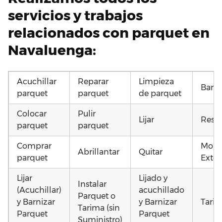
servicios y trabajos
relacionados con parquet en
Navaluenga:
Acuchillar
Reparar
Limpieza
Barni
parquet
parquet
de parquet
Colocar
Pulir
Lijar
Resta
parquet
parquet
Comprar
Mont
Abrillantar
Quitar
parquet
Exter
Lijar
Lijado y
Instalar
(Acuchillar)
acuchillado
Parquet o
y Barnizar
y Barnizar
Tarim
Tarima (sin
Parquet
Parquet
Suministro)