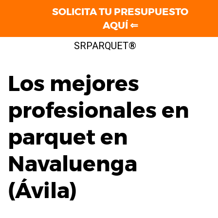
SOLICITA TU PRESUPUESTO
AQUÍ ⇐
Saltar
SRPARQUET®
al
contenido
Los mejores
profesionales en
parquet en
Navaluenga
(Ávila)