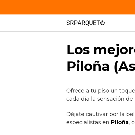
Saltar
SRPARQUET®
al
contenido
Los mejor
Piloña (As
Ofrece a tu piso un toqu
cada día la sensación de
Déjate cautivar por la be
especialistas en
Piloña
, 