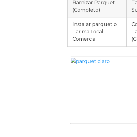
Barnizar Parquet
Ta
(Completo)
Su
Instalar parquet o
Co
Tarima Local
Ta
Comercial
(C