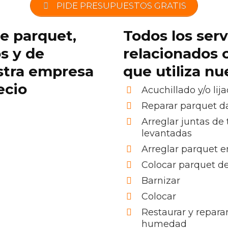
PIDE PRESUPUESTOS GRATIS
de parquet,
Todos los serv
os y de
relacionados 
stra empresa
que utiliza n
ecio
Acuchillado y/o lij
Reparar parquet 
Arreglar juntas de 
levantadas
Arreglar parquet e
Colocar parquet d
Barnizar
Colocar
Restaurar y repara
humedad