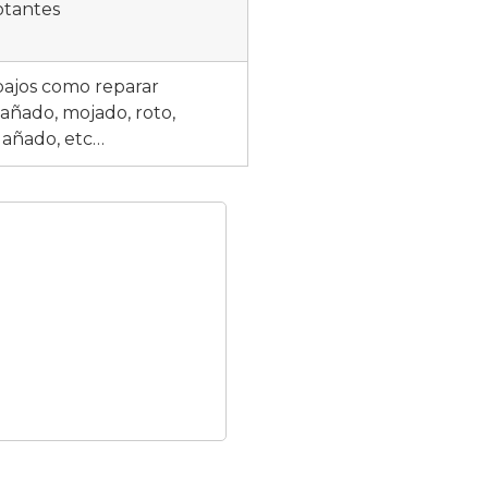
otantes
bajos como reparar
añado, mojado, roto,
 dañado, etc…