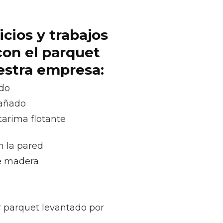
icios y trabajos
con el parquet
uestra empresa:
ado
dañado
tarima flotante
n la pared
e madera
r parquet levantado por