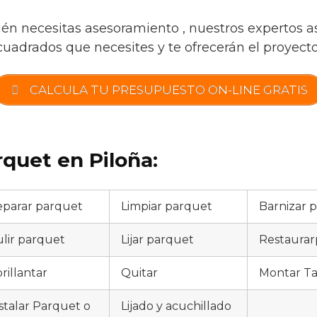
ién necesitas asesoramiento , nuestros expertos a
cuadrados que necesites y te ofrecerán el proyecto 
CALCULA TU PRESUPUESTO ON-LINE GRATIS
rquet en Piloña:
parar parquet
Limpiar parquet
Barnizar 
lir parquet
Lijar parquet
Restaura
rillantar
Quitar
Montar Ta
stalar Parquet o
Lijado y acuchillado