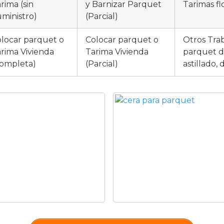
rima (sin
y Barnizar Parquet
Tarimas fl
ministro)
(Parcial)
locar parquet o
Colocar parquet o
Otros Tra
rima Vivienda
Tarima Vivienda
parquet d
ompleta)
(Parcial)
astillado,