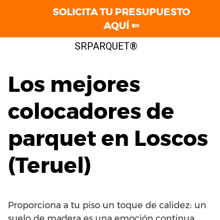
SOLICITA TU PRESUPUESTO
AQUÍ ⇐
Saltar
SRPARQUET®
al
contenido
Los mejores
colocadores de
parquet en Loscos
(Teruel)
Proporciona a tu piso un toque de calidez: un
suelo de madera es una emoción continua.