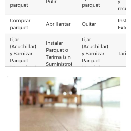
Pulir
y
parquet
parquet
recup
Comprar
Insta
Abrillantar
Quitar
parquet
Exteri
Lijar
Lijar
Instalar
(Acuchillar)
(Acuchillar)
Parquet o
y Barnizar
y Barnizar
Tarim
Tarima (sin
Parquet
Parquet
Suministro)
(Completo)
(Parcial)
Poner
Instalar
Poner
parquet o
parquet o
parquet o
Otros
Tarima
Tarima
Tarima
como 
Local
Vivienda
Vivienda
parq
Comercial
(Completa)
(Parcial)