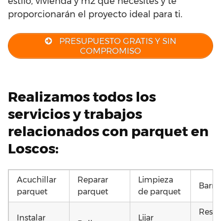
estilo, vivienda y m2 que necesites y te
proporcionarán el proyecto ideal para ti.
PRESUPUESTO GRATIS Y SIN
COMPROMISO
Realizamos todos los
servicios y trabajos
relacionados con parquet en
Loscos:
Acuchillar
Reparar
Limpieza
Barni
parquet
parquet
de parquet
Resta
Instalar
Lijar