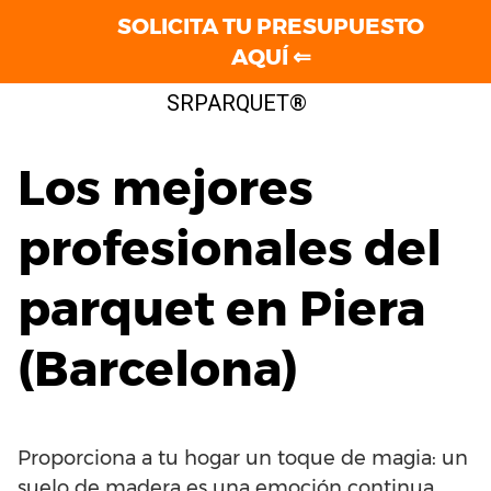
SOLICITA TU PRESUPUESTO
AQUÍ ⇐
Saltar
SRPARQUET®
al
contenido
Los mejores
profesionales del
parquet en Piera
(Barcelona)
Proporciona a tu hogar un toque de magia: un
suelo de madera es una emoción continua.