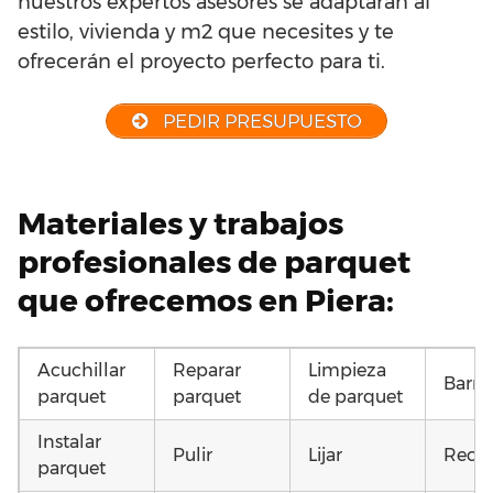
nuestros expertos asesores se adaptarán al
estilo, vivienda y m2 que necesites y te
ofrecerán el proyecto perfecto para ti.
PEDIR PRESUPUESTO
Materiales y trabajos
profesionales de parquet
que ofrecemos en Piera:
Acuchillar
Reparar
Limpieza
Barni
parquet
parquet
de parquet
Instalar
Pulir
Lijar
Recup
parquet