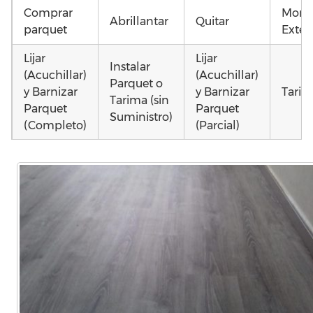
Comprar
Monta
Abrillantar
Quitar
parquet
Exteri
Lijar
Lijar
Instalar
(Acuchillar)
(Acuchillar)
Parquet o
y Barnizar
y Barnizar
Tarim
Tarima (sin
Parquet
Parquet
Suministro)
(Completo)
(Parcial)
Colocar
Poner
Instalar
parquet o
parquet o
parquet o
Otros
Tarima
Tarima
Tarima
como 
Local
Vivienda
Vivienda
parqu
Comercial
(Completa)
(Parcial)