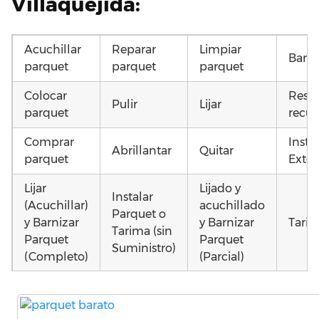
Villaquejida:
Acuchillar
Reparar
Limpiar
Barni
parquet
parquet
parquet
Colocar
Resta
Pulir
Lijar
parquet
recup
Comprar
Insta
Abrillantar
Quitar
parquet
Exter
Lijar
Lijado y
Instalar
(Acuchillar)
acuchillado
Parquet o
y Barnizar
y Barnizar
Tarim
Tarima (sin
Parquet
Parquet
Suministro)
(Completo)
(Parcial)
Poner
Colocar
Colocar
parquet o
parquet o
parquet o
Otros