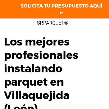
SOLICITA TU PRESUPUESTO AQUÍ
⇐
Saltar
SRPARQUET®
al
contenido
Los mejores
profesionales
instalando
parquet en
Villaquejida
(León)