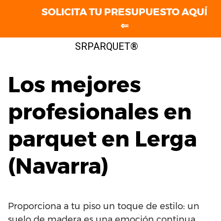
SOLICITA TU PRESUPUESTO AQUÍ
⇐
Saltar
SRPARQUET®
al
contenido
Los mejores
profesionales en
parquet en Lerga
(Navarra)
Proporciona a tu piso un toque de estilo: un
suelo de madera es una emoción continua.