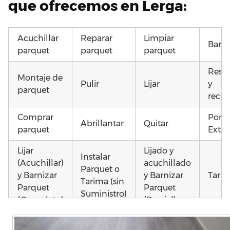
que ofrecemos en Lerga:
Acuchillar
Reparar
Limpiar
Barni
parquet
parquet
parquet
Resta
Montaje de
Pulir
Lijar
y
parquet
recup
Comprar
Pone
Abrillantar
Quitar
parquet
Exter
Lijar
Lijado y
Instalar
(Acuchillar)
acuchillado
Parquet o
y Barnizar
y Barnizar
Tarim
Tarima (sin
Parquet
Parquet
Suministro)
(Completo)
(Parcial)
Poner
Instalar
Montar