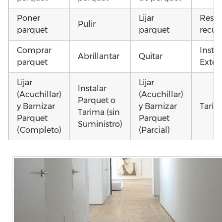
Poner
Lijar
Resta
Pulir
parquet
parquet
recup
Comprar
Insta
Abrillantar
Quitar
parquet
Exteri
Lijar
Lijar
Instalar
(Acuchillar)
(Acuchillar)
Parquet o
y Barnizar
y Barnizar
Tarim
Tarima (sin
Parquet
Parquet
Suministro)
(Completo)
(Parcial)
Poner
Instalar
Montar
parquet o
parquet o
parquet o
Otros
Tarima
Tarima
Tarima
como 
Local
Vivienda
Vivienda
parqu
Comercial
(Completa)
(Parcial)