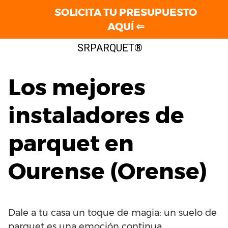
SOLICITA TU PRESUPUESTO
AQUÍ ⇐
Saltar
SRPARQUET®
al
contenido
Los mejores
instaladores de
parquet en
Ourense (Orense)
Dale a tu casa un toque de magia: un suelo de
parquet es una emoción continua.