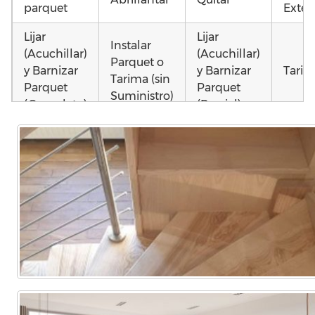
parquet
Exteri
Lijar
Lijar
Instalar
(Acuchillar)
(Acuchillar)
Parquet o
y Barnizar
y Barnizar
Tarim
Tarima (sin
Parquet
Parquet
Suministro)
(Completo)
(Parcial)
Colocar
Poner
Poner
parquet o
parquet o
parquet o
Otros
Tarima
Tarima
Tarima
como 
Local
Vivienda
Vivienda
parqu
Comercial
(Completa)
(Parcial)