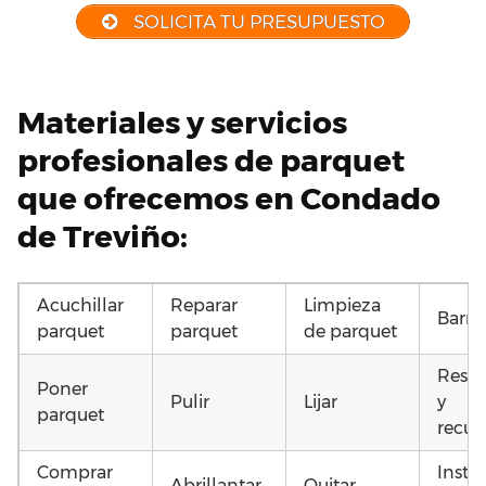
SOLICITA TU PRESUPUESTO
Materiales y servicios
profesionales de parquet
que ofrecemos en Condado
de Treviño:
Acuchillar
Reparar
Limpieza
Barni
parquet
parquet
de parquet
Resta
Poner
Pulir
Lijar
y
parquet
recup
Comprar
Insta
Abrillantar
Quitar