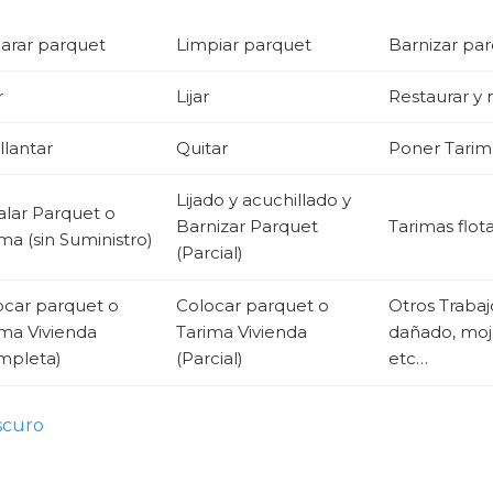
arar parquet
Limpiar parquet
Barnizar pa
r
Lijar
Restaurar y
llantar
Quitar
Poner Tarima
Lijado y acuchillado y
alar Parquet o
Barnizar Parquet
Tarimas flot
ma (sin Suministro)
(Parcial)
ocar parquet o
Colocar parquet o
Otros Traba
ima Vivienda
Tarima Vivienda
dañado, moja
mpleta)
(Parcial)
etc…
scuro