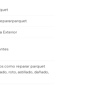
rquet
 repararparquet
 Exterior
antes
jos como reparar parquet
do, roto, astillado, dañado,