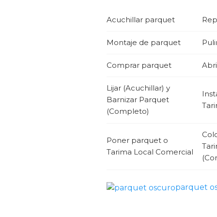
Acuchillar parquet
Rep
Montaje de parquet
Puli
Comprar parquet
Abri
Lijar (Acuchillar) y
Inst
Barnizar Parquet
Tari
(Completo)
Col
Poner parquet o
Tar
Tarima Local Comercial
(Co
parquet o