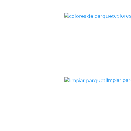
colore
limpiar pa