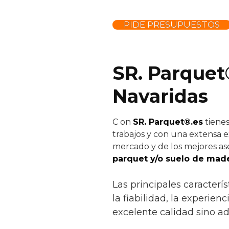
PIDE PRESUPUESTOS
SR. Parquet
Navaridas
C
on
SR. Parquet®.es
tienes
trabajos y con una extensa e
mercado y de los mejores ase
parquet y/o suelo de made
Las principales caracter
la fiabilidad, la experien
excelente calidad sino a