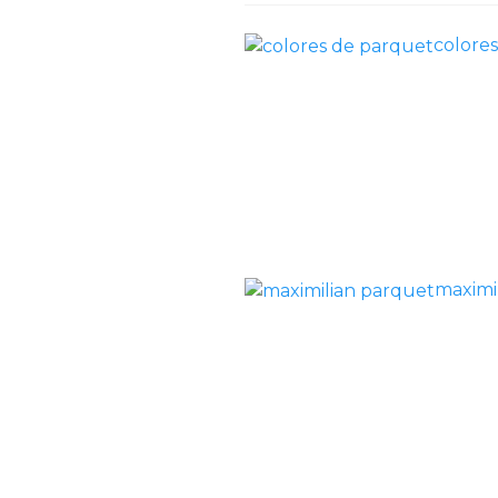
colore
maximi