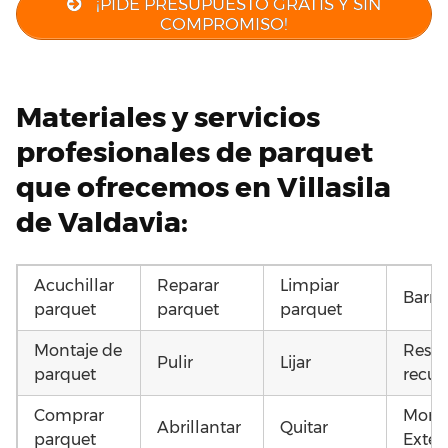
¡PIDE PRESUPUESTO GRATIS Y SIN
COMPROMISO!
Materiales y servicios
profesionales de parquet
que ofrecemos en Villasila
de Valdavia:
Acuchillar
Reparar
Limpiar
Barni
parquet
parquet
parquet
Montaje de
Resta
Pulir
Lijar
parquet
recup
Comprar
Monta
Abrillantar
Quitar
parquet
Exteri