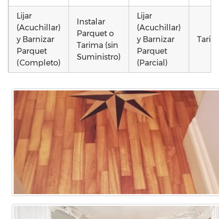
Lijar
Lijar
Instalar
(Acuchillar)
(Acuchillar)
Parquet o
y Barnizar
y Barnizar
Tarim
Tarima (sin
Parquet
Parquet
Suministro)
(Completo)
(Parcial)
Instalar
Poner
Montar
parquet o
parquet o
parquet o
Otros
Tarima
Tarima
Tarima
como 
Local
Vivienda
Vivienda
parq
Comercial
(Completa)
(Parcial)