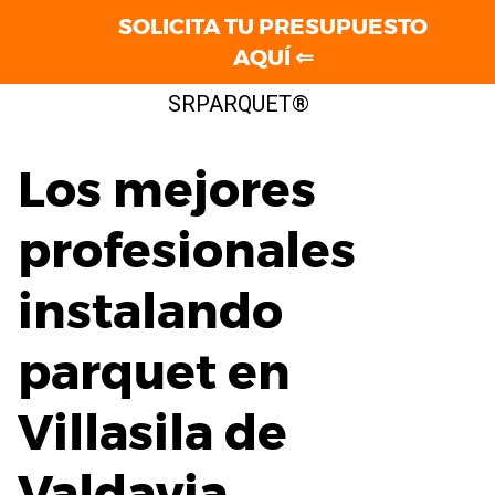
SOLICITA TU PRESUPUESTO
AQUÍ ⇐
Saltar
SRPARQUET®
al
contenido
Los mejores
profesionales
instalando
parquet en
Villasila de
Valdavia