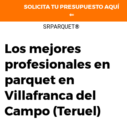
SOLICITA TU PRESUPUESTO AQUÍ
⇐
Saltar
SRPARQUET®
al
contenido
Los mejores
profesionales en
parquet en
Villafranca del
Campo (Teruel)