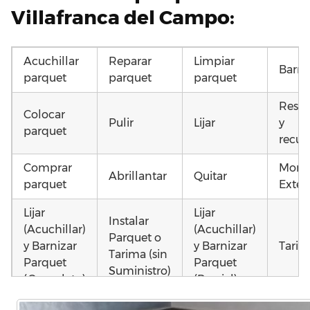
Villafranca del Campo:
Acuchillar
Reparar
Limpiar
Barni
parquet
parquet
parquet
Resta
Colocar
Pulir
Lijar
y
parquet
recup
Comprar
Monta
Abrillantar
Quitar
parquet
Exteri
Lijar
Lijar
Instalar
(Acuchillar)
(Acuchillar)
Parquet o
y Barnizar
y Barnizar
Tarim
Tarima (sin
Parquet
Parquet
Suministro)
(Completo)
(Parcial)
Poner
Colocar
Poner