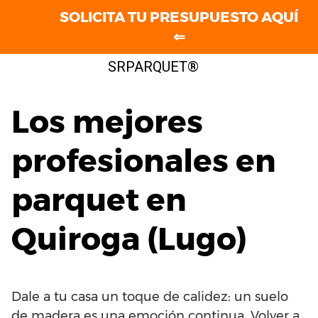
SOLICITA TU PRESUPUESTO AQUÍ
⇐
Saltar
SRPARQUET®
al
contenido
Los mejores
profesionales en
parquet en
Quiroga (Lugo)
Dale a tu casa un toque de calidez: un suelo
de madera es una emoción continua. Volver a