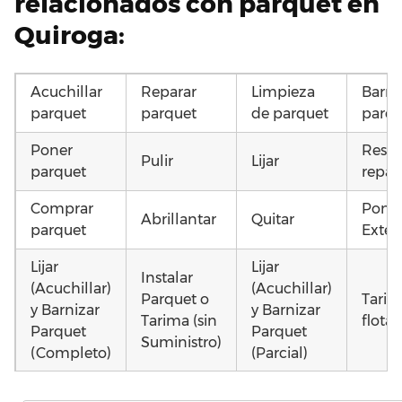
relacionados con parquet en
Quiroga:
Acuchillar
Reparar
Limpieza
Barni
parquet
parquet
de parquet
parqu
Poner
Resta
Pulir
Lijar
parquet
repar
Comprar
Poner
Abrillantar
Quitar
parquet
Exteri
Lijar
Lijar
Instalar
(Acuchillar)
(Acuchillar)
Parquet o
Tarim
y Barnizar
y Barnizar
Tarima (sin
flota
Parquet
Parquet
Suministro)
(Completo)
(Parcial)
Instalar
Instalar
Instalar