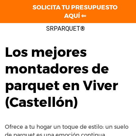
SOLICITA TU PRESUPUESTO
AQUÍ ⇐
Saltar
SRPARQUET®
al
contenido
Los mejores
montadores de
parquet en Viver
(Castellón)
Ofrece a tu hogar un toque de estilo: un suelo
de parquet es una emoción continua.