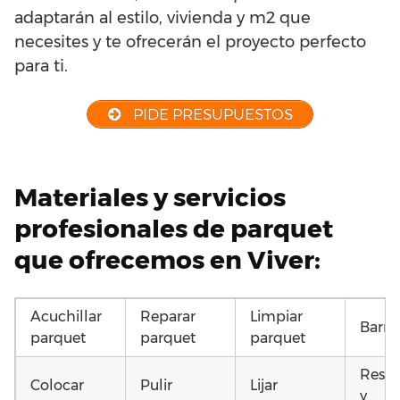
adaptarán al estilo, vivienda y m2 que
necesites y te ofrecerán el proyecto perfecto
para ti.
PIDE PRESUPUESTOS
Materiales y servicios
profesionales de parquet
que ofrecemos en Viver:
Acuchillar
Reparar
Limpiar
Barni
parquet
parquet
parquet
Resta
Colocar
Pulir
Lijar
y