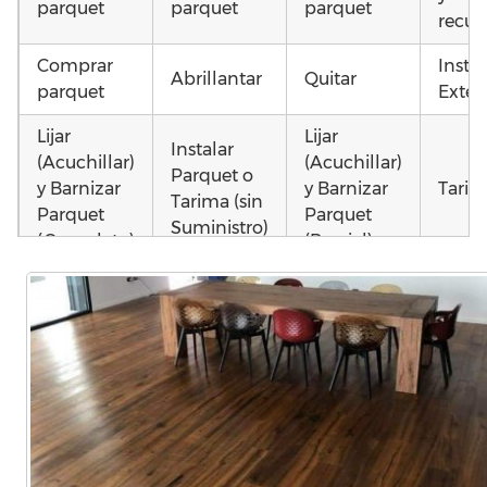
parquet
parquet
parquet
recup
Comprar
Insta
Abrillantar
Quitar
parquet
Exteri
Lijar
Lijar
Instalar
(Acuchillar)
(Acuchillar)
Parquet o
y Barnizar
y Barnizar
Tarim
Tarima (sin
Parquet
Parquet
Suministro)
(Completo)
(Parcial)
Colocar
Instalar
Montar
parquet o
parquet o
parquet o
Otros
Tarima
Tarima
Tarima
como 
Local
Vivienda
Vivienda
parq
Comercial
(Completa)
(Parcial)