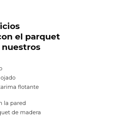
icios
con el parquet
r nuestros
o
mojado
tarima flotante
n la pared
quet de madera