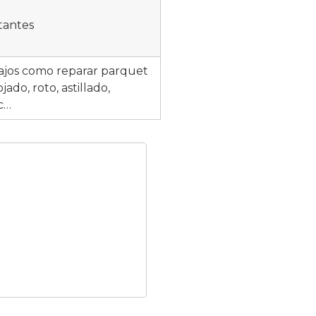
tantes
ajos como reparar parquet
ado, roto, astillado,
c…