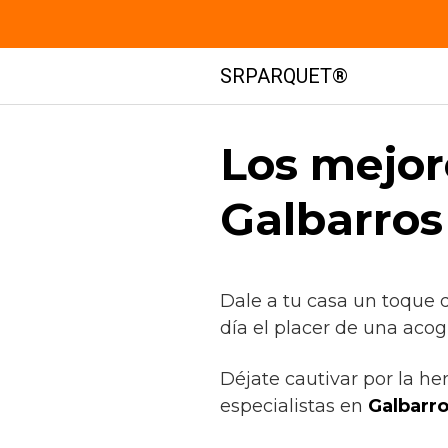
Saltar
SRPARQUET®
al
contenido
Los mejor
Galbarros
Dale a tu casa un toque 
día el placer de una acog
Déjate cautivar por la he
especialistas en
Galbarr