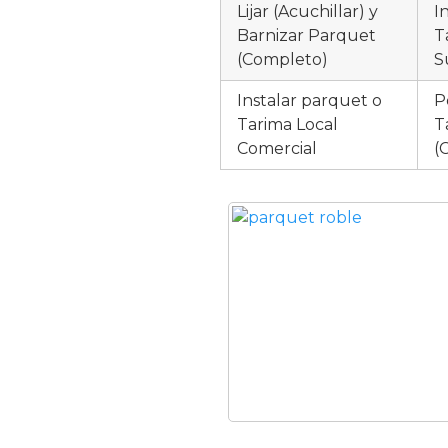
Lijar (Acuchillar) y
I
Barnizar Parquet
T
(Completo)
S
Instalar parquet o
P
Tarima Local
T
Comercial
(