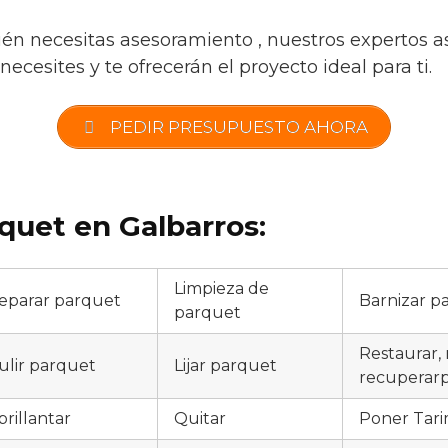
ién necesitas asesoramiento , nuestros expertos a
necesites y te ofrecerán el proyecto ideal para ti.
PEDIR PRESUPUESTO AHORA
quet en Galbarros:
Limpieza de
eparar parquet
Barnizar p
parquet
Restaurar, 
ulir parquet
Lijar parquet
recuperar
brillantar
Quitar
Poner Tari