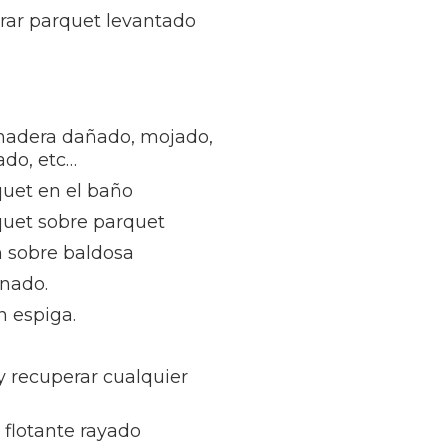
rar parquet levantado
madera dañado, mojado,
ñado, etc…
quet en el baño
quet sobre parquet
n sobre baldosa
inado.
n espiga.
 y recuperar cualquier
flotante rayado