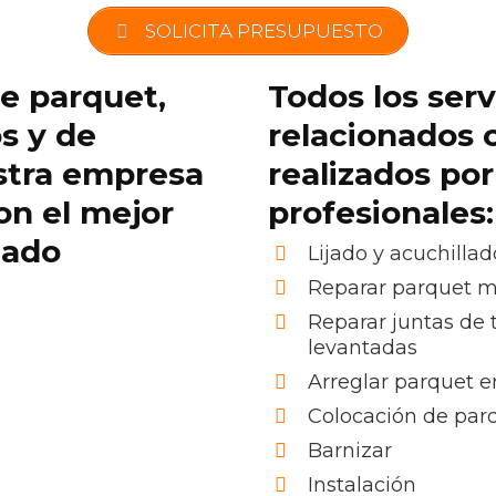
SOLICITA PRESUPUESTO
de parquet,
Todos los serv
os y de
relacionados 
stra empresa
realizados po
on el mejor
profesionales:
cado
Lijado y acuchillad
Reparar parquet 
Reparar juntas de 
levantadas
Arreglar parquet e
Colocación de par
Barnizar
Instalación