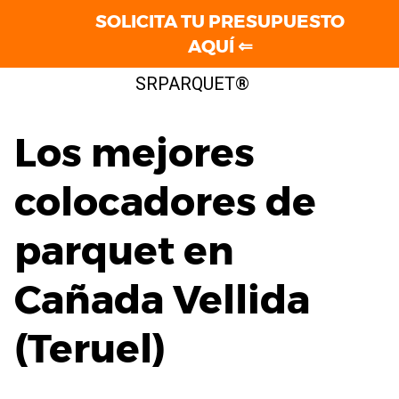
SOLICITA TU PRESUPUESTO
AQUÍ ⇐
Saltar
SRPARQUET®
al
contenido
Los mejores
colocadores de
parquet en
Cañada Vellida
(Teruel)