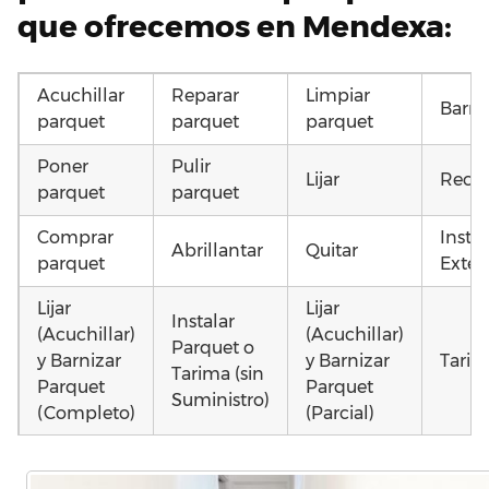
que ofrecemos en Mendexa:
Acuchillar
Reparar
Limpiar
Barni
parquet
parquet
parquet
Poner
Pulir
Lijar
Recup
parquet
parquet
Comprar
Insta
Abrillantar
Quitar
parquet
Exteri
Lijar
Lijar
Instalar
(Acuchillar)
(Acuchillar)
Parquet o
y Barnizar
y Barnizar
Tarim
Tarima (sin
Parquet
Parquet
Suministro)
(Completo)
(Parcial)
Colocar
Instalar
Colocar
parquet o
parquet o
parquet o
Otros