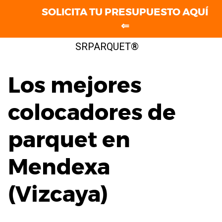
SOLICITA TU PRESUPUESTO AQUÍ
⇐
Saltar
SRPARQUET®
al
contenido
Los mejores
colocadores de
parquet en
Mendexa
(Vizcaya)