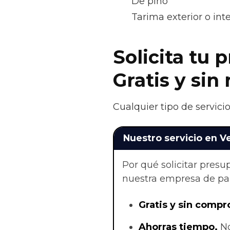
De pino
Tarima exterior o in
Solicita tu 
Gratis y si
Cualquier tipo de servici
Nuestro servicio en V
Por qué solicitar pres
nuestra empresa de par
Gratis y sin compr
Ahorras t
iempo.
No