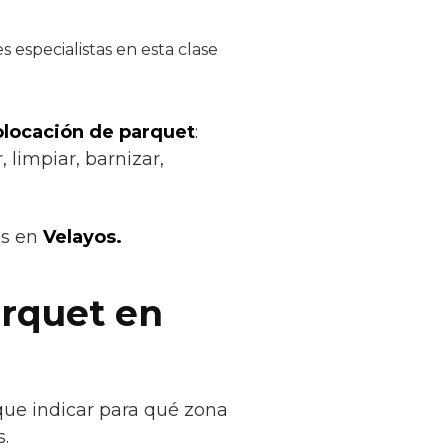
 especialistas en esta clase
colocación de parquet
:
 limpiar, barnizar,
os en
Velayos.
arquet en
que indicar para qué zona
.