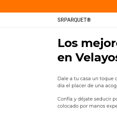
Saltar
SRPARQUET®
al
contenido
Los mejor
en Velayos
Dale a tu casa un toque 
día el placer de una acog
Confía y déjate seducir p
colocado por manos expe