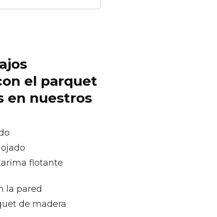
ajos
con el parquet
s en nuestros
ado
mojado
tarima flotante
n la pared
quet de madera