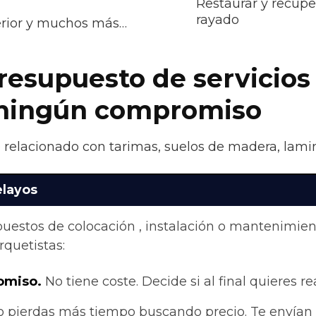
Restaurar y recupe
rayado
terior y muchos más…
presupuesto de servicios
n ningún compromiso
o relacionado con tarimas, suelos de madera, lamin
elayos
upuestos de colocación , instalación o mantenimie
quetistas:
omiso.
No tiene coste. Decide si al final quieres rea
 pierdas más tiempo buscando precio. Te envían 