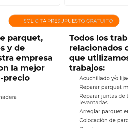
SOLICITA PRESUPUESTO GRATUITO
de parquet,
Todos los trab
os y de
relacionados 
stra empresa
que utilizamo
on la mejor
trabajos:
d-precio
Acuchillado y/o lij
Reparar parquet 
Reparar juntas de 
 madera
levantadas
Arreglar parquet e
Colocación de par