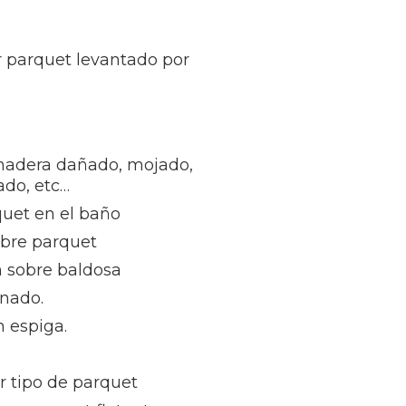
r parquet levantado por
madera dañado, mojado,
ñado, etc…
quet en el baño
obre parquet
n sobre baldosa
inado.
 espiga.
r tipo de parquet