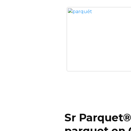
Sr Parquet®
parquet en C