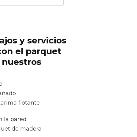
ajos y servicios
con el parquet
r nuestros
o
dañado
tarima flotante
n la pared
rquet de madera