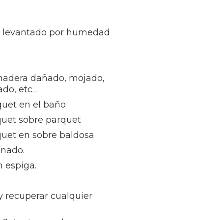
t levantado por humedad
madera dañado, mojado,
ñado, etc…
quet en el baño
quet sobre parquet
quet en sobre baldosa
inado.
 espiga.
 y recuperar cualquier