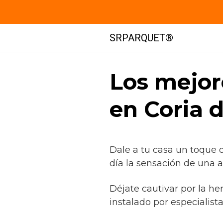
Saltar
SRPARQUET®
al
contenido
Los mejor
en Coria d
Dale a tu casa un toque 
día la sensación de una 
Déjate cautivar por la he
instalado por especialist