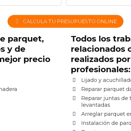
CALCULA TU PRESUPUESTO ONLINE
de parquet,
Todos los trab
os y de
relacionados 
mejor precio
realizados po
profesionales:
Lijado y acuchillad
 madera
Reparar parquet 
Reparar juntas de 
levantadas
Arreglar parquet e
Instalación de pa