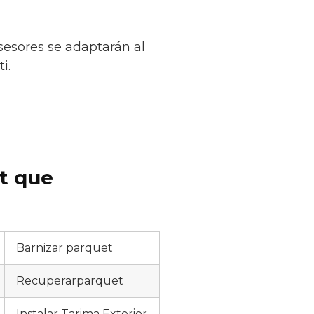
sesores se adaptarán al
i.
et que
Barnizar parquet
Recuperarparquet
Instalar Tarima Exterior