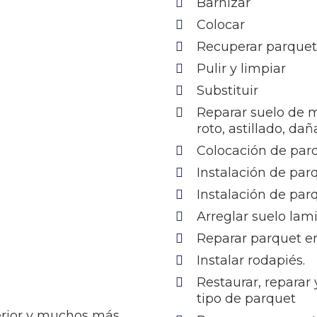
Barnizar
Colocar
Recuperar parque
Pulir y limpiar
Substituir
Reparar suelo de 
roto, astillado, da
Colocación de par
Instalación de par
Instalación de par
Arreglar suelo lam
Reparar parquet en
Instalar rodapiés.
Restaurar, reparar
tipo de parquet
terior y muchos más…