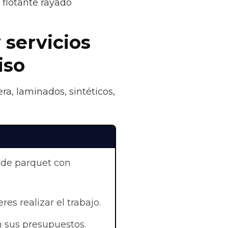
flotante rayado
 servicios
iso
ra, laminados, sintéticos,
 de parquet con
res realizar el trabajo.
 sus presupuestos.