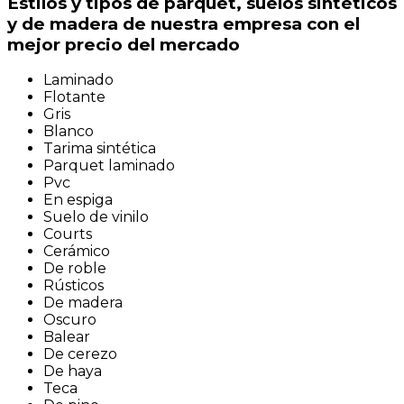
Estilos y tipos de parquet, suelos sintéticos
y de madera de nuestra empresa con el
mejor precio del mercado
Laminado
Flotante
Gris
Blanco
Tarima sintética
Parquet laminado
Pvc
En espiga
Suelo de vinilo
Courts
Cerámico
De roble
Rústicos
De madera
Oscuro
Balear
De cerezo
De haya
Teca