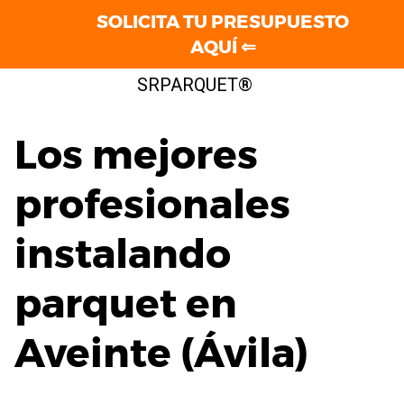
SOLICITA TU PRESUPUESTO
AQUÍ ⇐
Saltar
SRPARQUET®
al
contenido
Los mejores
profesionales
instalando
parquet en
Aveinte (Ávila)