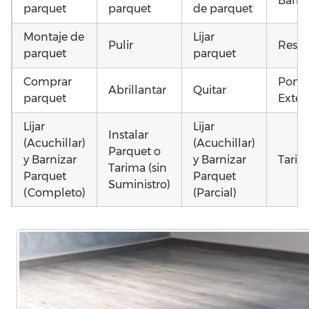
Barni
parquet
parquet
de parquet
Montaje de
Lijar
Pulir
Resta
parquet
parquet
Comprar
Poner
Abrillantar
Quitar
parquet
Exteri
Lijar
Lijar
Instalar
(Acuchillar)
(Acuchillar)
Parquet o
y Barnizar
y Barnizar
Tarim
Tarima (sin
Parquet
Parquet
Suministro)
(Completo)
(Parcial)
Otros
Colocar
Poner
Colocar
como 
parquet o
parquet o
parquet o
parqu
Tarima
Tarima
Tarima
mojad
Local
Vivienda
Vivienda
astill
Comercial
(Completa)
(Parcial)
dañad