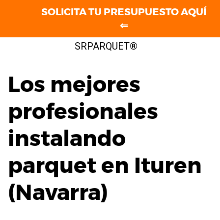
SOLICITA TU PRESUPUESTO AQUÍ
⇐
Saltar
SRPARQUET®
al
contenido
Los mejores
profesionales
instalando
parquet en Ituren
(Navarra)