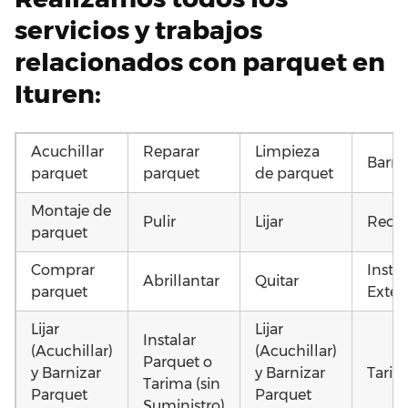
servicios y trabajos
relacionados con parquet en
Ituren:
Acuchillar
Reparar
Limpieza
Barni
parquet
parquet
de parquet
Montaje de
Pulir
Lijar
Recup
parquet
Comprar
Insta
Abrillantar
Quitar
parquet
Exteri
Lijar
Lijar
Instalar
(Acuchillar)
(Acuchillar)
Parquet o
y Barnizar
y Barnizar
Tarim
Tarima (sin
Parquet
Parquet
Suministro)