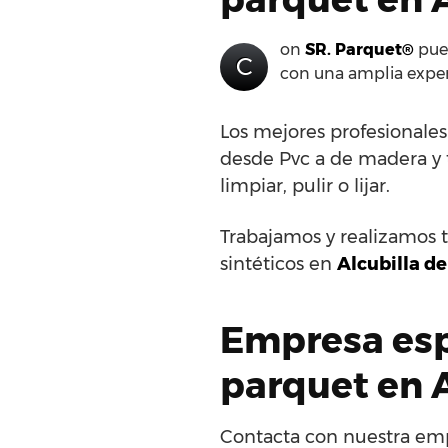
on
SR. Parquet®
pued
C
con una amplia exper
Los mejores profesionale
desde Pvc a de madera y to
limpiar, pulir o lijar.
Trabajamos y realizamos t
sintéticos en
Alcubilla de
Empresa espe
parquet en 
Contacta con nuestra emp