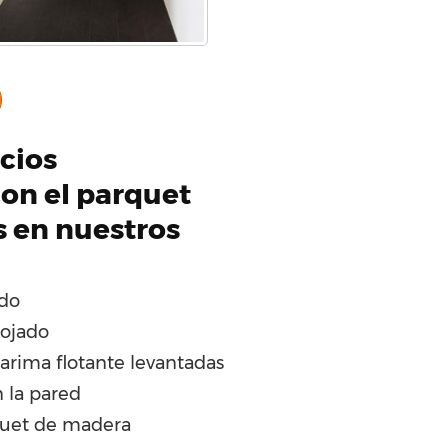
icios
on el parquet
s en nuestros
ado
ojado
tarima flotante levantadas
 la pared
quet de madera