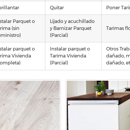
rillantar
Quitar
Poner Tari
stalar Parquet o
Lijado y acuchillado
rima (sin
y Barnizar Parquet
Tarimas fl
ministro)
(Parcial)
stalar parquet o
Instalar parquet o
Otros Trab
rima Vivienda
Tarima Vivienda
dañado, mo
ompleta)
(Parcial)
dañado, e