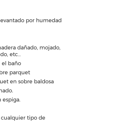
 levantado por humedad
madera dañado, mojado,
ado, etc…
 el baño
bre parquet
quet en sobre baldosa
nado.
 espiga.
 cualquier tipo de