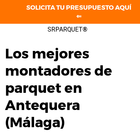
SOLICITA TU PRESUPUESTO AQUÍ
⇐
Saltar
SRPARQUET®
al
contenido
Los mejores
montadores de
parquet en
Antequera
(Málaga)