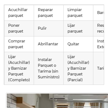
Acuchillar
Reparar
Limpiar
Barni
parquet
parquet
parquet
Poner
Lijar
Resta
Pulir
parquet
parquet
recup
Comprar
Insta
Abrillantar
Quitar
parquet
Exteri
Lijar
Lijar
Instalar
(Acuchillar)
(Acuchillar)
Parquet o
y Barnizar
y Barnizar
Tarim
Tarima (sin
Parquet
Parquet
Suministro)
(Completo)
(Parcial)
Colocar
Poner
Montar
parquet o
parquet o
parquet o
Otros
Tarima
Tarima
Tarima
como 
Local
Vivienda
Vivienda
parqu