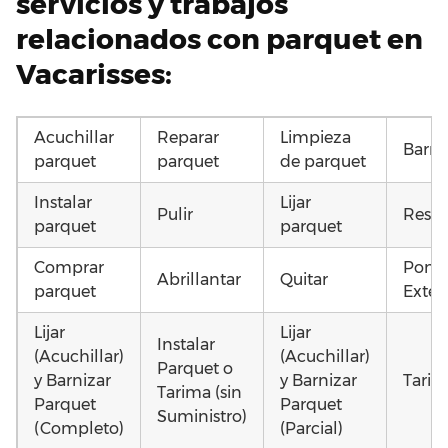
servicios y trabajos
relacionados con parquet en
Vacarisses:
Acuchillar
Reparar
Limpieza
Barni
parquet
parquet
de parquet
Instalar
Lijar
Pulir
Resta
parquet
parquet
Comprar
Poner
Abrillantar
Quitar
parquet
Exteri
Lijar
Lijar
Instalar
(Acuchillar)
(Acuchillar)
Parquet o
y Barnizar
y Barnizar
Tarim
Tarima (sin
Parquet
Parquet
Suministro)
(Completo)
(Parcial)