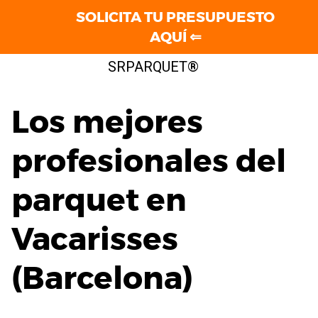
SOLICITA TU PRESUPUESTO
AQUÍ ⇐
Saltar
SRPARQUET®
al
contenido
Los mejores
profesionales del
parquet en
Vacarisses
(Barcelona)